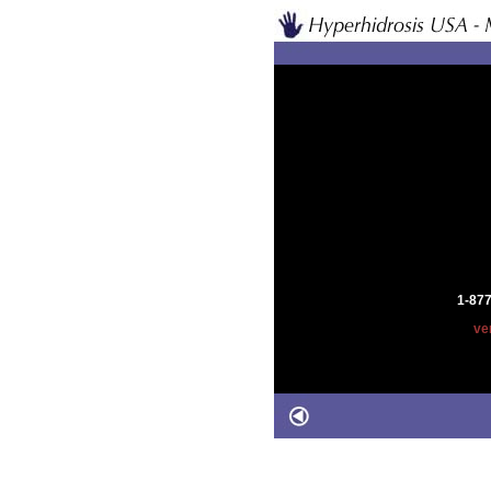
1-87
ve