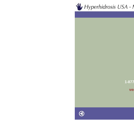
1-87
ve