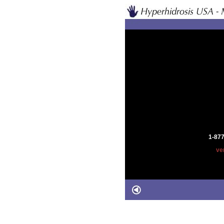
1-87
ve